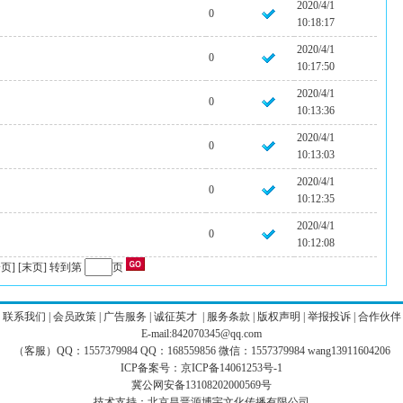
2020/4/1
0
10:18:17
2020/4/1
0
10:17:50
2020/4/1
0
10:13:36
2020/4/1
0
10:13:03
2020/4/1
0
10:12:35
2020/4/1
0
10:12:08
页]
[末页]
转到第
页
|
联系我们
|
会员政策
|
广告服务
|
诚征英才
|
服务条款
|
版权声明
|
举报投诉
|
合作伙伴
E-mail:842070345@qq.com
（客服）QQ：1557379984 QQ：168559856 微信：1557379984 wang13911604206
ICP备案号：
京ICP备14061253号-1
冀公网安备13108202000569号
技术支持：
北京昌晋源博宇文化传播有限公司