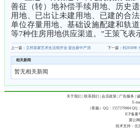
善征（转）地补偿手续用地、历史遗
用地、已出让未建用地、已建的合法
单位存量用地、基础设施配建和轨道
等7种住房用地供应渠道。”王策飞表
上一篇：
立邦首家艺术生活馆开业 迎合新中产消
下一篇：
到2030
相关新闻
暂无相关新闻
关于我们
|
联系我们
|
会员政策
|
广告服务
|
E-ma
（客服）QQ：1557379984 QQ：16
ICP备案
冀公网安
技术支持：
北