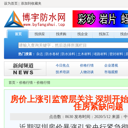
设为首页
|
添加到收藏夹
首页
找供应
找求购
找企业
找加工
找合
热门搜索：
杂志
|
防水卷材
|
防水涂料
|
土木材料
|
堵路材料
|
密封材料
|
今日焦点
价格行情
企业透视
技术培训
人物访谈
市场观察
首页
>
价格行情
>
价格行情
房价上涨引监管层关注 深圳开
住房紧缺问题
点击数：
8630
发布时间：
2020/5/12
来源：
中
近期深圳房价暴涨引发央行紧急