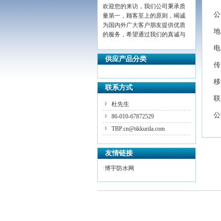
欢迎您的来访，我们公司秉承质
量第一，顾客至上的原则，竭诚
公
为国内外广大客户朋友提供优质
的服务，希望通过我们的真诚与
地
努力能够成为您长期的合作伙
电
伴，共创辉煌！
供应产品分类
传
移
联系方式
联
杜先生
公
86-010-67872529
TBP.cn@tikkurila.com
友情链接
·
博宇防水网