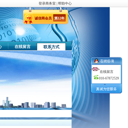
登录商务室
|
帮助中心
诚信商
会员
第
12
年
心
在线留言
联系方式
在线留言
010-67872529